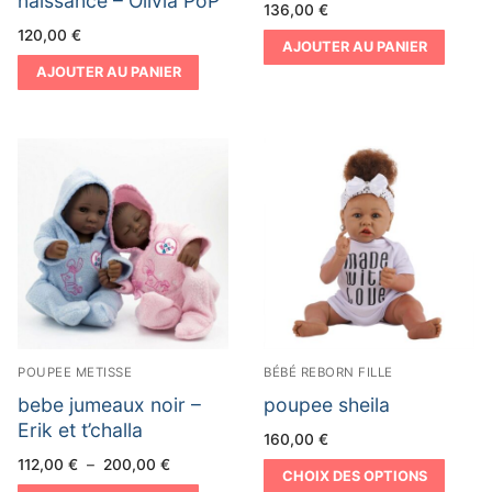
naissance – Olivia PoP
136,00
€
120,00
€
AJOUTER AU PANIER
AJOUTER AU PANIER
POUPEE METISSE
BÉBÉ REBORN FILLE
bebe jumeaux noir –
poupee sheila
Erik et t’challa
160,00
€
Plage
112,00
€
–
200,00
€
CHOIX DES OPTIONS
de