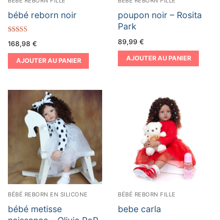
BÉBÉ REBORN FILLE
BÉBÉ REBORN FILLE
bébé reborn noir
poupon noir – Rosita
Park
Note
89,99
€
168,98
€
4.57
sur 5
AJOUTER AU PANIER
AJOUTER AU PANIER
BÉBÉ REBORN EN SILICONE
BÉBÉ REBORN FILLE
bébé metisse
bebe carla