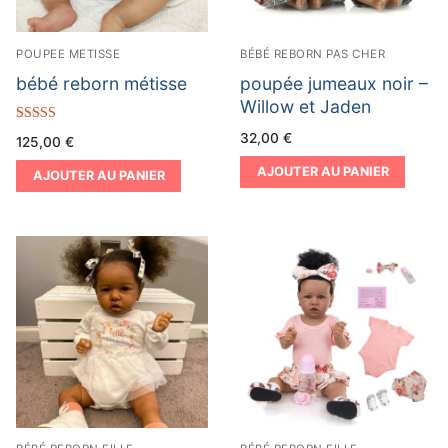
POUPEE METISSE
BÉBÉ REBORN PAS CHER
bébé reborn métisse
poupée jumeaux noir –
Willow et Jaden
Note
32,00
€
125,00
€
5.00
sur 5
AJOUTER AU PANIER
AJOUTER AU PANIER