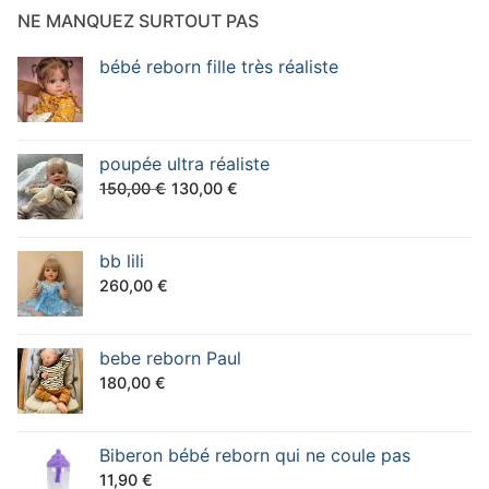
NE MANQUEZ SURTOUT PAS
bébé reborn fille très réaliste
poupée ultra réaliste
Le
Le
150,00
€
130,00
€
prix
prix
initial
actuel
bb lili
était :
est :
260,00
€
150,00 €.
130,00 €.
bebe reborn Paul
180,00
€
Biberon bébé reborn qui ne coule pas
11,90
€