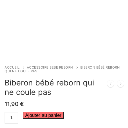
ACCUEIL
ACCESSOIRE BEBE REBORN
BIBERON BÉBÉ REBORN
QUI NE COULE PAS
Biberon bébé reborn qui
ne coule pas
11,90
€
quantité
Ajouter au panier
de