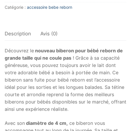
Biberon
Catégorie :
accessoire bebe reborn
bébé
reborn
qui
ne
Description
Avis (0)
coule
pas
Découvrez le
nouveau biberon pour bébé reborn de
grande taille qui ne coule pas
! Grâce à sa capacité
généreuse, vous pouvez toujours avoir le lait dont
votre adorable bébé a besoin à portée de main. Ce
biberon sans fuite pour bébé reborn est l’accessoire
idéal pour les sorties et les longues balades. Sa tétine
courte et arrondie reprend la forme des meilleurs
biberons pour bébés disponibles sur le marché, offrant
ainsi une expérience réaliste.
Avec son
diamètre de 4 cm,
ce biberon vous
accompagne tout au long de la journée. Sa taille et