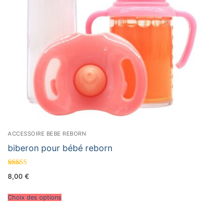
ACCESSOIRE BEBE REBORN
biberon pour bébé reborn
Note
8,00
€
4.67
sur 5
Choix des options