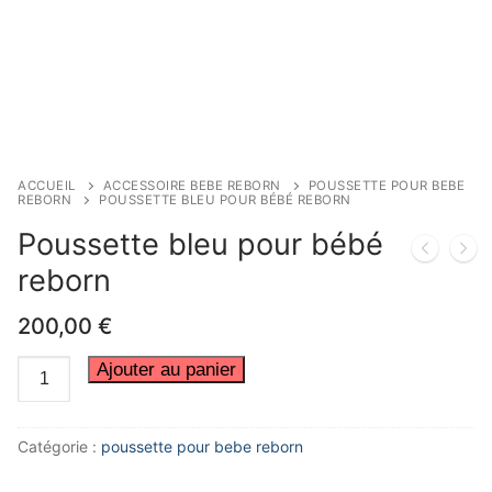
ACCUEIL
ACCESSOIRE BEBE REBORN
POUSSETTE POUR BEBE
REBORN
POUSSETTE BLEU POUR BÉBÉ REBORN
Poussette bleu pour bébé
reborn
200,00
€
quantité
Ajouter au panier
de
Poussette
Catégorie :
poussette pour bebe reborn
bleu
pour