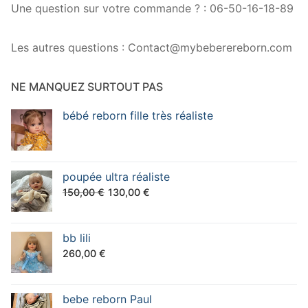
Une question sur votre commande ? : 06-50-16-18-89
Les autres questions : Contact@mybeberereborn.com
NE MANQUEZ SURTOUT PAS
bébé reborn fille très réaliste
poupée ultra réaliste
Le
Le
150,00
€
130,00
€
prix
prix
initial
actuel
bb lili
était :
est :
260,00
€
150,00 €.
130,00 €.
bebe reborn Paul