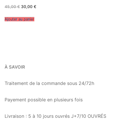
Le
Le
45,00
€
30,00
€
prix
prix
initial
actuel
était :
est :
Ajouter au panier
45,00 €.
30,00 €.
À SAVOIR
Traitement de la commande sous 24/72h
Payement possible en plusieurs fois
Livraison : 5 à 10 jours ouvrés J+7/10 OUVRÉS