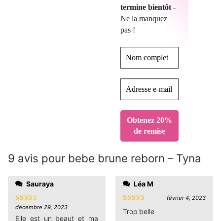
termine bientôt
-
Ne la manquez
pas !
9 avis pour
bebe brune reborn – Tyna
Sauraya
Léa M
février 4, 2023
décembre 29, 2023
Note
5
sur
Note
5
sur
Trop belle
5
5
Elle est un beaut et ma