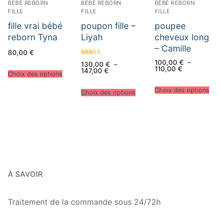
BÉBÉ REBORN
BÉBÉ REBORN
BÉBÉ REBORN
FILLE
FILLE
FILLE
fille vrai bébé
poupon fille –
poupee
reborn Tyna
Liyah
cheveux long
– Camille
80,00
€
Note
100,00
€
–
130,00
€
–
4.50
Plage
110,00
€
Plage
147,00
€
Choix des options
sur 5
de
de
prix :
prix :
100,00 €
130,00 €
Choix des options
Choix des options
à
à
110,00 €
147,00 €
À SAVOIR
Traitement de la commande sous 24/72h