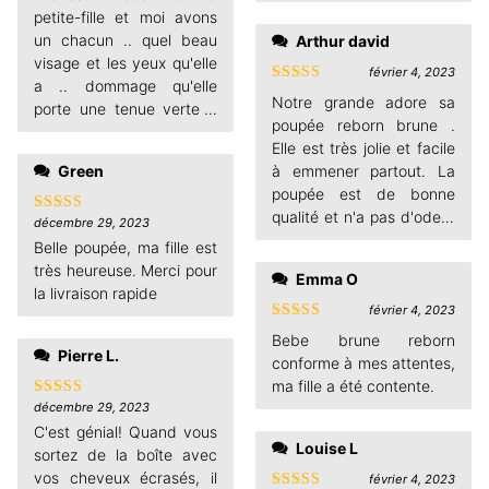
petite-fille et moi avons
un chacun .. quel beau
Arthur david
visage et les yeux qu'elle
février 4, 2023
a .. dommage qu'elle
Note
5
sur
Notre grande adore sa
porte une tenue verte ..
5
poupée reborn brune .
mais toujours belle
Elle est très jolie et facile
Green
à emmener partout. La
poupée est de bonne
qualité et n'a pas d'odeur
décembre 29, 2023
Note
5
sur
chimique particulière.
5
Belle poupée, ma fille est
très heureuse. Merci pour
Emma O
la livraison rapide
février 4, 2023
Note
5
sur
Bebe brune reborn
5
Pierre L.
conforme à mes attentes,
ma fille a été contente.
décembre 29, 2023
Note
5
sur
5
C'est génial! Quand vous
Louise L
sortez de la boîte avec
vos cheveux écrasés, il
février 4, 2023