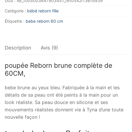
UGS :
AE_1005003647903457_16f0542f13e7b939
brune
reborn
Catégorie :
bébé reborn fille
-
Étiquette :
bebe reborn 60 cm
Tyna
Description
Avis (9)
poupée Reborn brune complète de
60CM,
bebe brune au yeux bleu. Fabriquée à la main et les
détails de sa peau ont été peints à la main pour un
look réaliste. Sa peau douce en silicone et ses
mouvements réalistes donnent vie à Tyna d’une toute
nouvelle façon !