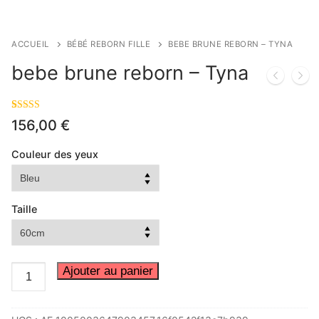
ACCUEIL
BÉBÉ REBORN FILLE
BEBE BRUNE REBORN – TYNA
bebe brune reborn – Tyna
Noté
9
4.89
156,00
€
sur 5 basé
sur
notations
client
Couleur des yeux
Taille
quantité
Ajouter au panier
de
bebe