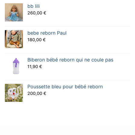
initial
actuel
bb lili
était :
est :
260,00
€
150,00 €.
130,00 €.
bebe reborn Paul
180,00
€
Biberon bébé reborn qui ne coule pas
11,90
€
Poussette bleu pour bébé reborn
200,00
€