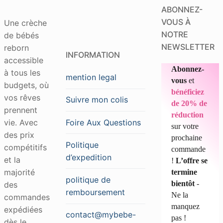
ABONNEZ-
VOUS À
Une crèche
NOTRE
de bébés
NEWSLETTER
reborn
INFORMATION
accessible
Abonnez-
à tous les
mention legal
vous
et
budgets, où
bénéficiez
vos rêves
Suivre mon colis
de 20% de
prennent
réduction
Foire Aux Questions
vie. Avec
sur votre
des prix
prochaine
Politique
compétitifs
commande
d’expedition
et la
!
L’offre se
majorité
termine
politique de
bientôt
-
des
remboursement
Ne la
commandes
manquez
expédiées
contact@mybebe-
pas !
dès le