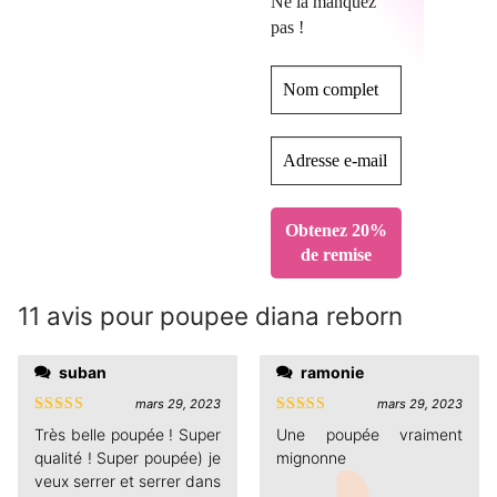
Ne la manquez
pas !
11 avis pour
poupee diana reborn
suban
ramonie
mars 29, 2023
mars 29, 2023
Note
4
Note
4
Très belle poupée ! Super
Une poupée vraiment
sur 5
sur 5
qualité ! Super poupée) je
mignonne
veux serrer et serrer dans