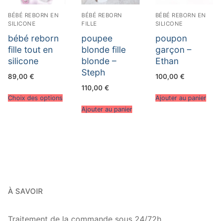
BÉBÉ REBORN EN
BÉBÉ REBORN
BÉBÉ REBORN EN
SILICONE
FILLE
SILICONE
bébé reborn
poupee
poupon
fille tout en
blonde fille
garçon –
silicone
blonde –
Ethan
Steph
89,00
€
100,00
€
110,00
€
Choix des options
Ajouter au panier
Ajouter au panier
À SAVOIR
Traitement de la commande sous 24/72h