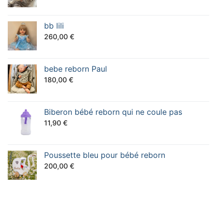
prix
prix
initial
actuel
bb lili
était :
est :
260,00
€
150,00 €.
130,00 €.
bebe reborn Paul
180,00
€
Biberon bébé reborn qui ne coule pas
11,90
€
Poussette bleu pour bébé reborn
200,00
€