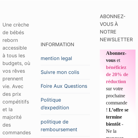
ABONNEZ-
VOUS À
Une crèche
NOTRE
de bébés
NEWSLETTER
reborn
INFORMATION
accessible
Abonnez-
à tous les
mention legal
vous
et
budgets, où
bénéficiez
vos rêves
Suivre mon colis
de 20% de
prennent
réduction
Foire Aux Questions
vie. Avec
sur votre
des prix
prochaine
Politique
compétitifs
commande
d’expedition
et la
!
L’offre se
majorité
termine
politique de
bientôt
-
des
remboursement
Ne la
commandes