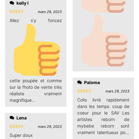
kelly l
mars 29, 2023
Note
5
sur
5
joli visage
cette poupée et comme
Paloma
sur la fhoto de vente très
mars 29, 2023
réaliste vraiment
Note
4
Colis livré rapidement
magnifique
sur 5
dans les temps. coup de
coeur pour le SAV Les
Lena
artistes reborn de
mybebe reborn sont
mars 29, 2023
vraiment talentueux pour
Note
4
Super doux
sur 5
créer des bébés aussi