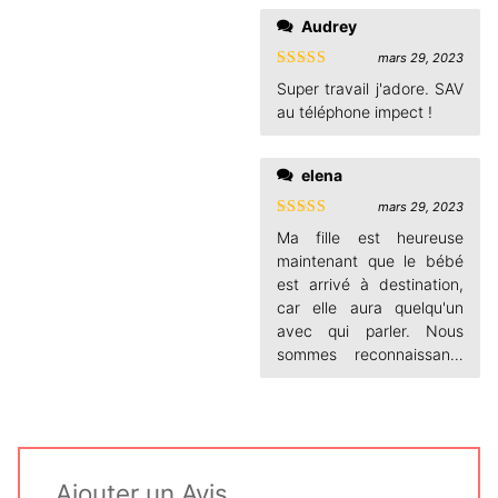
Audrey
mars 29, 2023
Note
5
sur
Super travail j'adore. SAV
5
au téléphone impect !
elena
mars 29, 2023
Note
5
sur
Ma fille est heureuse
5
maintenant que le bébé
est arrivé à destination,
car elle aura quelqu'un
avec qui parler. Nous
sommes reconnaissants
de la joie que vous
apportez à nos enfants et
à nous-mêmes, et nous
recommandons le produit
car il est très mignon et
Ajouter un Avis
plaisant, ce qui vous