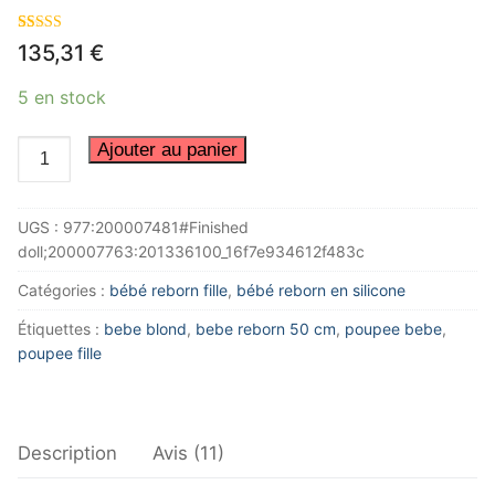
Noté
11
4.36
135,31
€
sur 5 basé
sur
notations
5 en stock
client
quantité
Ajouter au panier
de
poupee
UGS :
977:200007481#Finished
diana
doll;200007763:201336100_16f7e934612f483c
reborn
Catégories :
bébé reborn fille
,
bébé reborn en silicone
Étiquettes :
bebe blond
,
bebe reborn 50 cm
,
poupee bebe
,
poupee fille
Description
Avis (11)