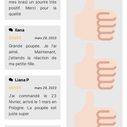
mes bras) un sourire très
positif. Merci pour la
qualité
Ilana
mars 29, 2023
Note
4
Grande poupée. Je l'ai
sur 5
aimé. Maintenant,
j'attends la réaction de
ma petite-fille.
Liana P
mars 29, 2023
Note
4
J'ai commandé le 23
sur 5
février, arrivé le 1 mars en
Pologne. La poupée est
juste super