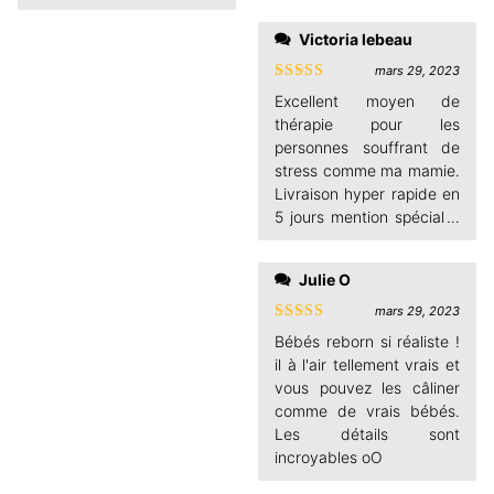
réalistes chapeau !
Victoria lebeau
mars 29, 2023
poupée corps en tissu
Note
4
vous gretterez pas je la
Excellent moyen de
sur 5
recommande vraiment je
thérapie pour les
suis une collectionneuse.
personnes souffrant de
De 4 petites filles et un
stress comme ma mamie.
petit garçon et une 5ème
Livraison hyper rapide en
petite fille qui va bientôt
5 jours mention spécial à
arriver de chez jomm je
l'équipe SAV
préfère les petites filles
Julie O
pour les habillé .il y a qu'i
ci pour moi que les
mars 29, 2023
poupée son si réaliste
Note
5
sur
Bébés reborn si réaliste !
5
il à l'air tellement vrais et
vous pouvez les câliner
comme de vrais bébés.
Les détails sont
incroyables oO