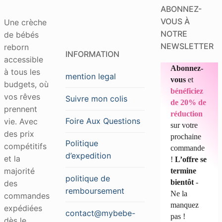
ABONNEZ-
VOUS À
Une crèche
NOTRE
de bébés
NEWSLETTER
reborn
INFORMATION
accessible
Abonnez-
à tous les
mention legal
vous
et
budgets, où
bénéficiez
vos rêves
Suivre mon colis
de 20% de
prennent
réduction
Foire Aux Questions
vie. Avec
sur votre
des prix
prochaine
Politique
compétitifs
commande
d’expedition
et la
!
L’offre se
majorité
termine
politique de
bientôt
-
des
remboursement
Ne la
commandes
manquez
expédiées
contact@mybebe-
pas !
dès le