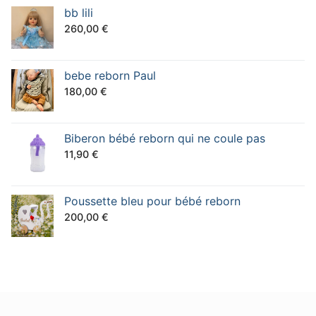
initial
actuel
bb lili
était :
est :
260,00
€
150,00 €.
130,00 €.
bebe reborn Paul
180,00
€
Biberon bébé reborn qui ne coule pas
11,90
€
Poussette bleu pour bébé reborn
200,00
€