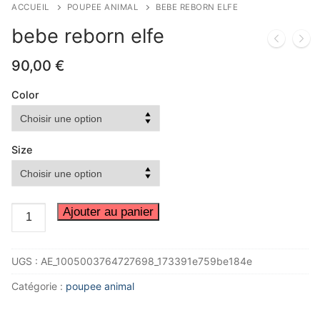
ACCUEIL
POUPEE ANIMAL
BEBE REBORN ELFE
bebe reborn elfe
90,00
€
Color
Size
quantité
Ajouter au panier
de
bebe
UGS :
AE_1005003764727698_173391e759be184e
reborn
elfe
Catégorie :
poupee animal